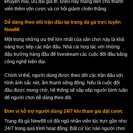
khuyến mãi, ưu đãi giá trị. Điều này mang đến cho thành
viên thêm vốn cược và cơ hội giành chiến thắng.
Dễ dàng theo dõi trận đấu tại trang đá gà trực tuyến
New88
Một trong những ưu thế lớn nhất của sân chơi này là khả
năng trực tiếp các trận đấu. Nhà cái hợp tác với những
đấu trường hàng đầu để livestream các cuộc đối đầu bằng
công nghệ hiện đại.
Chính vì thế, người dùng được theo dõi các trận đấu với
hình ảnh sắc nét, âm thanh sống động. Nếu là cuộc đối
đầu được mong chờ, hệ thống sẽ sắp xếp người bình luận
để người chơi dễ dàng theo dõi.
Đơn vị hỗ trợ người dùng 24/7 khi tham gia đặt cược
Trang đá gà New88 có đội ngũ nhân viên túc trực gần như
24/7 trong quá trình hoạt động. Bất cứ lúc nào người chơi