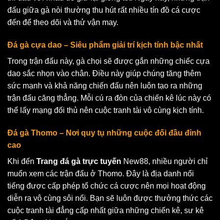
đấu giữa gà nòi thường thu hút rất nhiều tín đồ cá cược
đến để theo dõi và thử vận may.
Đá gà cựa dao – Siêu phẩm giải trí kịch tính bậc nhất
Trong trận đấu này, gà chọi sẽ được gắn những chiếc cựa
dao sắc nhọn vào chân. Điều này giúp chúng tăng thêm
sức mạnh và khả năng chiến đấu nên luôn tạo ra những
trận đấu căng thẳng. Mỗi cú ra đòn của chiến kê lúc này có
thể lấy mạng đối thủ nên cuộc tranh tài vô cùng kịch tính.
Đá gà Thomo – Nơi quy tụ những cuộc đối đầu đỉnh
cao
Khi đến
Trang đá gà trực tuyến
New88, nhiều người chỉ
muốn xem các trận đấu ở Thomo. Đây là địa danh nổi
tiếng được cấp phép tổ chức cá cược nên mọi hoạt động
diễn ra vô cùng sôi nổi. Bạn sẽ luôn được thưởng thức các
cuộc tranh tài đẳng cấp nhất giữa những chiến kê, sư kê