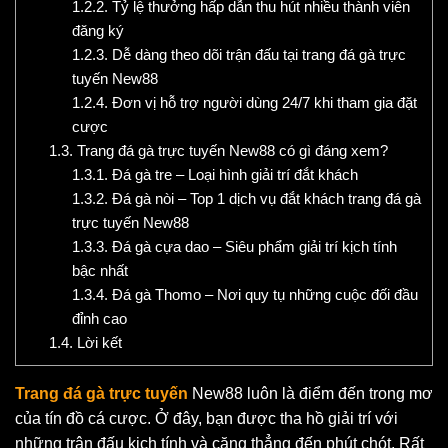
1.2.2.
Tỷ lệ thưởng hấp dẫn thu hút nhiều thành viên
đăng ký
1.2.3.
Dễ dàng theo dõi trận đấu tại trang đá gà trực
tuyến New88
1.2.4.
Đơn vị hỗ trợ người dùng 24/7 khi tham gia đặt
cược
1.3.
Trang đá gà trực tuyến New88 có gì đáng xem?
1.3.1.
Đá gà tre – Loại hình giải trí đắt khách
1.3.2.
Đá gà nòi – Top 1 dịch vụ đắt khách trang đá gà
trực tuyến New88
1.3.3.
Đá gà cựa dao – Siêu phẩm giải trí kịch tính
bậc nhất
1.3.4.
Đá gà Thomo – Nơi quy tụ những cuộc đối đầu
đỉnh cao
1.4.
Lời kết
Trang đá gà trực tuyến
New88 luôn là điểm đến trong mơ
của tín đồ cá cược. Ở đây, bạn được tha hồ giải trí với
những trận đấu kịch tính và căng thẳng đến phút chót. Rất