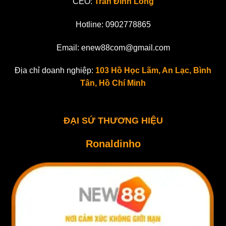
CEO:
Trần Đình Long
Hotline: 0902778865
Email:
enew88com@gmail.com
Địa chỉ doanh nghiệp:
103 Hồ Học Lãm, An Lạc, Bình
Tân, Hồ Chí Minh
ĐẠI SỨ THƯƠNG HIỆU
Ronaldinho