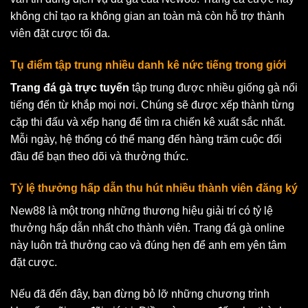
không chỉ tạo ra không gian an toàn mà còn hỗ trợ thành
viên đặt cược tối đa.
Tụ điểm tập trung nhiều danh kê nức tiếng trong giới
Trang đá gà trực tuyến
tập trung được nhiều giống gà nổi
tiếng đến từ khắp mọi nơi. Chúng sẽ được xếp thành từng
cặp thi đấu và xếp hạng để tìm ra chiến kê xuất sắc nhất.
Mỗi ngày, hệ thống có thể mang đến hàng trăm cuộc đối
đầu để bạn theo dõi và thưởng thức.
Tỷ lệ thưởng hấp dẫn thu hút nhiều thành viên đăng ký
New88 là một trong những thương hiệu giải trí có tỷ lệ
thưởng hấp dẫn nhất cho thành viên. Trang đá gà online
này luôn trả thưởng cao và đúng hẹn để anh em yên tâm
đặt cược.
Nếu đã đến đây, bạn đừng bỏ lỡ những chương trình