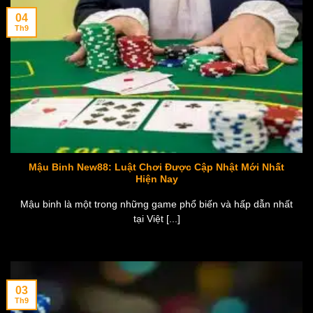
04
Th9
Mậu Binh New88: Luật Chơi Được Cập Nhật Mới Nhất
Hiện Nay
Mậu binh là một trong những game phổ biến và hấp dẫn nhất
tại Việt [...]
03
Th9