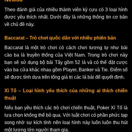
Theo đánh giá của nhiều thành viên kỳ cựu có 3 loại hình
được yêu thích nhất. Dưới đây là những thông tin cơ bản
về chủ đề này.
Baccarat – Trò chơi quốc dân với nhiều phiên bản
Baccarat là một trò chơi có cách chơi tương tự như bài
cào ba lá truyền thống của Việt Nam. Trong trò chơi này
bạn sẽ sử dụng bộ bài Tây gồm 52 lá và có thể đặt cược
vào ba cửa khác nhau gồm Player, Banker và Tie. Điểm số
sẽ được tính dựa trên tổng giá trị các lá bài để quyết định.
Xì Tố – Loại hình yêu thích của những ai thích chiến
thuật
Nếu bạn yêu thích các trò chơi chiến thuật, Poker Xì Tố là
lựa chọn không thể bỏ qua. Với luật chơi có phần phức tạp
song nhờ sự kích tính nên loại hình này luôn luôn thu hút
một lượng lớn người tham gia.