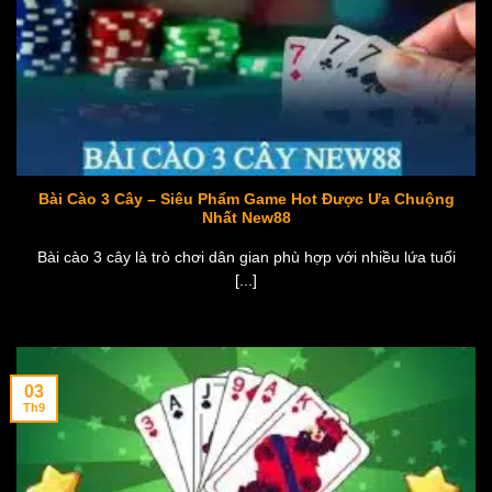
Bài Cào 3 Cây – Siêu Phẩm Game Hot Được Ưa Chuộng
Nhất New88
Bài cào 3 cây là trò chơi dân gian phù hợp với nhiều lứa tuổi
[...]
03
Th9