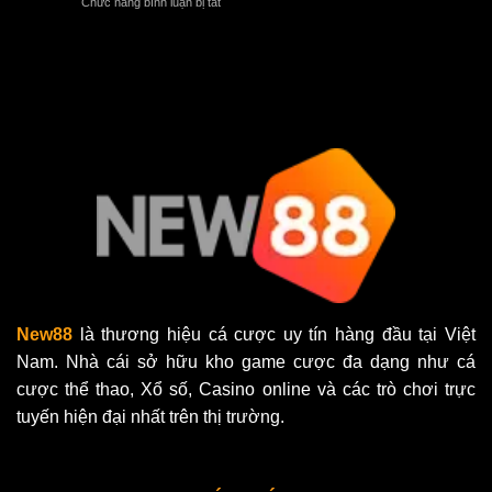
ở
Chức năng bình luận bị tắt
Khai
Tượng
Roulette
Phá
Khuấy
Trực
Bí
Đảo
Tuyến
Mật
Toàn
–
Vàng
Cầu
Hành
Trong
Trình
Thế
Của
Giới
Vòng
Slot
Quay
Trực
May
Tuyến
Mắn
Và
Chiến
Thuật
New88
là thương hiệu cá cược uy tín hàng đầu tại Việt
Nam. Nhà cái sở hữu kho game cược đa dạng như cá
cược thể thao, Xổ số, Casino online và các trò chơi trực
tuyến hiện đại nhất trên thị trường.