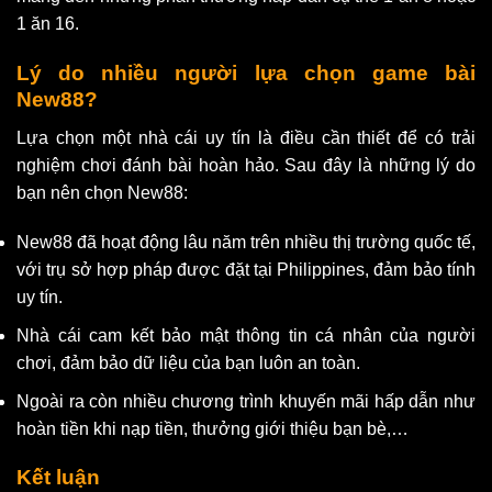
1 ăn 16.
Lý do nhiều người lựa chọn game bài
New88?
Lựa chọn một nhà cái uy tín là điều cần thiết để có trải
nghiệm chơi đánh bài hoàn hảo. Sau đây là những lý do
bạn nên chọn New88:
New88 đã hoạt động lâu năm trên nhiều thị trường quốc tế,
với trụ sở hợp pháp được đặt tại Philippines, đảm bảo tính
uy tín.
Nhà cái cam kết bảo mật thông tin cá nhân của người
chơi, đảm bảo dữ liệu của bạn luôn an toàn.
Ngoài ra còn nhiều chương trình khuyến mãi hấp dẫn như
hoàn tiền khi nạp tiền, thưởng giới thiệu bạn bè,…
Kết luận