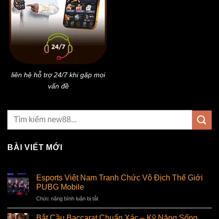
liên hệ hỗ trợ 24/7 khi gặp mọi
vấn đề
BÀI VIẾT MỚI
Esports Việt Nam Tranh Chức Vô Địch Thế Giới
PUBG Mobile
ở
Chức năng bình luận bị tắt
Esports
Việt
Bắt Cầu Baccarat Chuẩn Xác – Kỹ Năng Sống