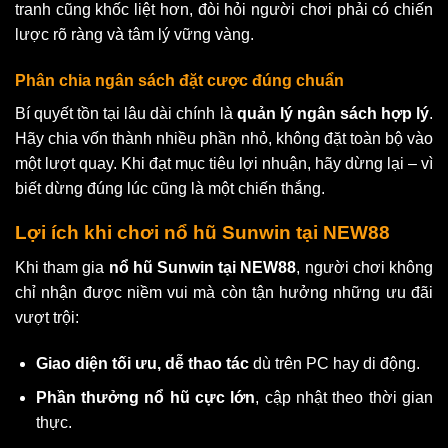
tranh cũng khốc liệt hơn, đòi hỏi người chơi phải có chiến
lược rõ ràng và tâm lý vững vàng.
Phân chia ngân sách đặt cược đúng chuẩn
Bí quyết tồn tại lâu dài chính là
quản lý ngân sách hợp lý
.
Hãy chia vốn thành nhiều phần nhỏ, không đặt toàn bộ vào
một lượt quay. Khi đạt mục tiêu lợi nhuận, hãy dừng lại – vì
biết dừng đúng lúc cũng là một chiến thắng.
Lợi ích khi chơi nổ hũ Sunwin tại NEW88
Khi tham gia
nổ hũ Sunwin tại NEW88
, người chơi không
chỉ nhận được niềm vui mà còn tận hưởng những ưu đãi
vượt trội:
Giao diện tối ưu, dễ thao tác
dù trên PC hay di động.
Phần thưởng nổ hũ cực lớn
, cập nhật theo thời gian
thực.