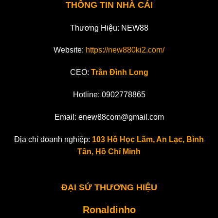
THÔNG TIN NHÀ CÁI
Thương Hiệu: NEW88
Website:
https://new880ki2.com/
CEO:
Trần Đình Long
Hotline: 0902778865
Email:
enew88com@gmail.com
Địa chỉ doanh nghiệp:
103 Hồ Học Lãm, An Lạc, Bình
Tân, Hồ Chí Minh
ĐẠI SỨ THƯƠNG HIỆU
Ronaldinho