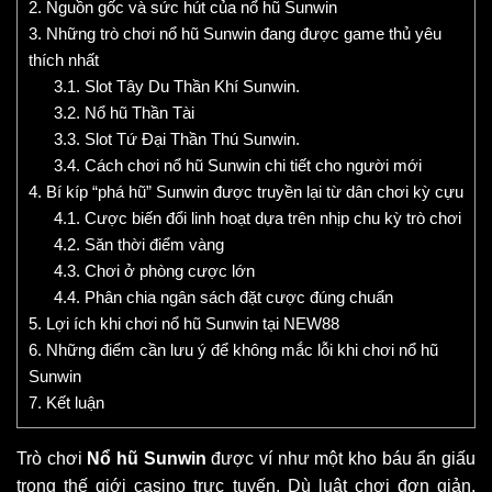
2.
Nguồn gốc và sức hút của nổ hũ Sunwin
3.
Những trò chơi nổ hũ Sunwin đang được game thủ yêu
thích nhất
3.1.
Slot Tây Du Thần Khí Sunwin.
3.2.
Nổ hũ Thần Tài
3.3.
Slot Tứ Đại Thần Thú Sunwin.
3.4.
Cách chơi nổ hũ Sunwin chi tiết cho người mới
4.
Bí kíp “phá hũ” Sunwin được truyền lại từ dân chơi kỳ cựu
4.1.
Cược biến đổi linh hoạt dựa trên nhịp chu kỳ trò chơi
4.2.
Săn thời điểm vàng
4.3.
Chơi ở phòng cược lớn
4.4.
Phân chia ngân sách đặt cược đúng chuẩn
5.
Lợi ích khi chơi nổ hũ Sunwin tại NEW88
6.
Những điểm cần lưu ý để không mắc lỗi khi chơi nổ hũ
Sunwin
7.
Kết luận
Trò chơi
Nổ hũ Sunwin
được ví như một kho báu ẩn giấu
trong thế giới casino trực tuyến. Dù luật chơi đơn giản,