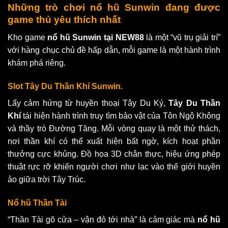
Những trò chơi nổ hũ Sunwin đang được
game thủ yêu thích nhất
Kho game
nổ hũ Sunwin tại NEW88
là một “vũ trụ giải trí”
với hàng chục chủ đề hấp dẫn, mỗi game là một hành trình
khám phá riêng.
Slot Tây Du Thần Khí Sunwin.
Lấy cảm hứng từ huyền thoại Tây Du Ký,
Tây Du Thần
Khí
tái hiện hành trình truy tìm bảo vật của Tôn Ngộ Không
và thầy trò Đường Tăng. Mỗi vòng quay là một thử thách,
nơi thần khí có thể xuất hiện bất ngờ, kích hoạt phần
thưởng cực khủng. Đồ họa 3D chân thực, hiệu ứng phép
thuật rực rỡ khiến người chơi như lạc vào thế giới huyền
ảo giữa trời Tây Trúc.
Nổ hũ Thần Tài
“Thần Tài gõ cửa – vận đỏ tới nhà” là cảm giác mà
nổ hũ