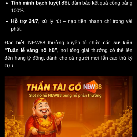
Tính minh bạch tuyệt đối
, đảm bảo kết quả công bằng
100%.
Hỗ trợ 24/7
, xử lý rút – nạp tiền nhanh chỉ trong vài
phút.
Đặc biệt, NEW88 thường xuyên tổ chức các
sự kiện
“Tuần lễ vàng nổ hũ”
, nơi tổng giải thưởng có thể lên
đến hàng tỷ đồng, dành cho cả người mới lẫn cao thủ kỳ
cựu.