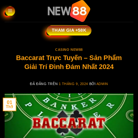
Chuyển
đến
nội
dung
THAM GIA +58K
CASINO NEW88
Baccarat Trực Tuyến – Sản Phẩm
Giải Trí Đình Đám Nhất 2024
ĐÃ ĐĂNG TRÊN
1 THÁNG 9, 2024
BỞI
ADMIN
01
Th9