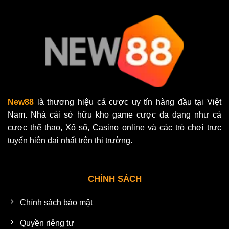
Thế
Của
Giới
Vòng
Slot
Quay
Trực
May
Tuyến
Mắn
Và
Chiến
Thuật
New88
là thương hiệu cá cược uy tín hàng đầu tại Việt
Nam. Nhà cái sở hữu kho game cược đa dạng như cá
cược thể thao, Xổ số, Casino online và các trò chơi trực
tuyến hiện đại nhất trên thị trường.
CHÍNH SÁCH
Chính sách bảo mật
Quyền riêng tư