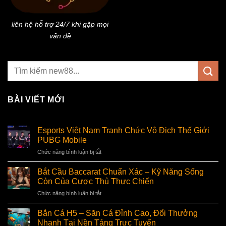
liên hệ hỗ trợ 24/7 khi gặp mọi
vấn đề
BÀI VIẾT MỚI
Esports Việt Nam Tranh Chức Vô Địch Thế Giới
PUBG Mobile
ở
Chức năng bình luận bị tắt
Esports
Việt
Bắt Cầu Baccarat Chuẩn Xác – Kỹ Năng Sống
Nam
Còn Của Cược Thủ Thực Chiến
Tranh
ở
Chức năng bình luận bị tắt
Chức
Bắt
Vô
Cầu
Địch
Bắn Cá H5 – Săn Cá Đỉnh Cao, Đổi Thưởng
Baccarat
Thế
Nhanh Tại Nền Tảng Trực Tuyến