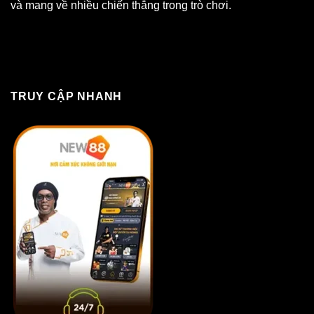
và mang về nhiều chiến thắng trong trò chơi.
TRUY CẬP NHANH