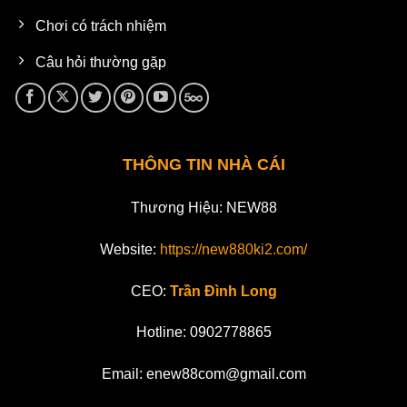
Chơi có trách nhiệm
Câu hỏi thường gặp
THÔNG TIN NHÀ CÁI
Thương Hiệu: NEW88
Website:
https://new880ki2.com/
CEO:
Trần Đình Long
Hotline: 0902778865
Email:
enew88com@gmail.com