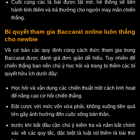
Cuối cùng các lá bài được lật mở, hệ thống sẽ tiến
hành tính điểm và trả thưởng cho người may mắn chiến
thắng.
Bí quyết tham gia Baccarat online luôn thắng
cho newbie
Về cơ bản các quy định cùng cách thức tham gia trong
Baccarat được đánh giá đơn giản dễ hiểu. Tuy nhiên để
chiến thắng bạn nên chú ý học hỏi và trang bị thêm các bí
quyết hữu ích dưới đây:
Học hỏi và vận dụng các chiến thuật một cách linh hoạt
để nâng cao cơ hội chiến thắng.
Đặt cược với mức vốn vừa phải, không xuống tiền quá
lớn gây ảnh hưởng đến cuộc sống bản thân.
trước khi bắt đầu cần chú ý kiểm tra và nắm bắt chính
xác về các quy tắc, đặc biệt là luật rút thêm lá bài thứ