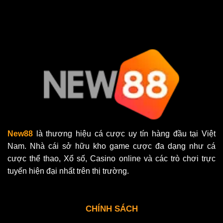
Bí
Đảo
Tuyến
Mật
Toàn
–
Vàng
Cầu
Hành
Trong
Trình
Thế
Của
Giới
Vòng
Slot
Quay
Trực
May
Tuyến
Mắn
Và
Chiến
Thuật
New88
là thương hiệu cá cược uy tín hàng đầu tại Việt
Nam. Nhà cái sở hữu kho game cược đa dạng như cá
cược thể thao, Xổ số, Casino online và các trò chơi trực
tuyến hiện đại nhất trên thị trường.
CHÍNH SÁCH