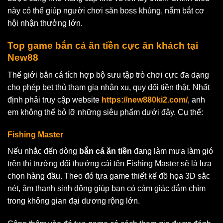
này có thể giúp người chơi săn boss khủng, nắm bắt cơ
hội nhận thưởng lớn.
Top game bắn cá ăn tiền cực ăn khách tại
New88
Thế giới bắn cá tích hợp bộ sưu tập trò chơi cực đa dạng
cho phép bet thủ tham gia nhận xu, quy đổi tiền thật. Nhất
định phải truy cập website
https://new880ki2.com/
, anh
em không thể bỏ lỡ những siêu phẩm dưới đây. Cụ thể:
Fishing Master
Nếu nhắc đến dòng
bắn cá ăn tiền
đang làm mưa làm gió
trên thị trường đổi thưởng cái tên Fishing Master sẽ là lựa
chọn hàng đầu. Theo đó tựa game thiết kế đồ họa 3D sắc
nét, âm thanh sinh động giúp bạn có cảm giác đắm chìm
trong không gian đại dương rộng lớn.