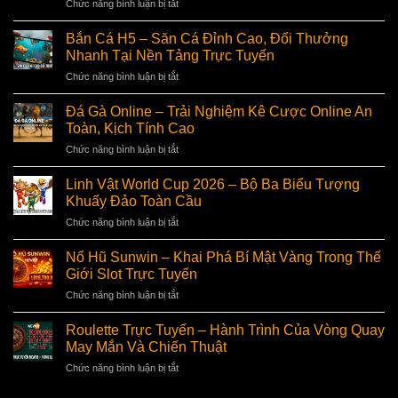
ở
Chức năng bình luận bị tắt
Chức
Bắt
Vô
Cầu
Địch
Bắn Cá H5 – Săn Cá Đỉnh Cao, Đổi Thưởng
Baccarat
Thế
Nhanh Tại Nền Tảng Trực Tuyến
Chuẩn
Giới
ở
Chức năng bình luận bị tắt
Xác
PUBG
Bắn
–
Mobile
Cá
Kỹ
Đá Gà Online – Trải Nghiệm Kê Cược Online An
H5
Năng
Toàn, Kịch Tính Cao
–
Sống
ở
Chức năng bình luận bị tắt
Săn
Còn
Đá
Cá
Của
Gà
Đỉnh
Linh Vật World Cup 2026 – Bộ Ba Biểu Tượng
Cược
Online
Cao,
Khuấy Đảo Toàn Cầu
Thủ
–
Đổi
Thực
ở
Chức năng bình luận bị tắt
Trải
Thưởng
Chiến
Linh
Nghiệm
Nhanh
Vật
Kê
Nổ Hũ Sunwin – Khai Phá Bí Mật Vàng Trong Thế
Tại
World
Cược
Giới Slot Trực Tuyến
Nền
Cup
Online
Tảng
ở
Chức năng bình luận bị tắt
2026
An
Trực
Nổ
–
Toàn,
Tuyến
Hũ
Bộ
Roulette Trực Tuyến – Hành Trình Của Vòng Quay
Kịch
Sunwin
Ba
May Mắn Và Chiến Thuật
Tính
–
Biểu
Cao
ở
Chức năng bình luận bị tắt
Khai
Tượng
Roulette
Phá
Khuấy
Trực