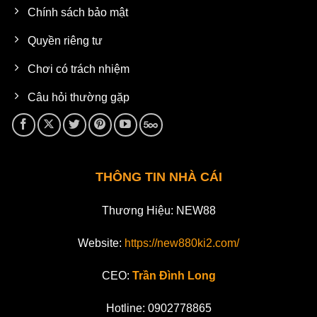
Chính sách bảo mật
Quyền riêng tư
Chơi có trách nhiệm
Câu hỏi thường gặp
THÔNG TIN NHÀ CÁI
Thương Hiệu: NEW88
Website:
https://new880ki2.com/
CEO:
Trần Đình Long
Hotline: 0902778865