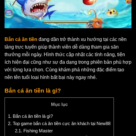
Bắn cá ăn tiền
đang dần trở thành xu hướng tại các nền
tảng trực tuyến giúp thành viên dễ dàng tham gia săn
thưởng mỗi ngày. Hình thức cập nhật các tính năng, tiện
ích hiện đại cũng như sự đa dạng trong phiên bản phù hợp
với từng lựa chọn. Cùng khám phá những đặc điểm tạo
nên tên tuổi loại hình bất bại này ngay nhé.
Bắn cá ăn tiền là gì?
Mục lục
1.
Bắn cá ăn tiền là gì?
2.
Top game bắn cá ăn tiền cực ăn khách tại New88
2.1.
Fishing Master