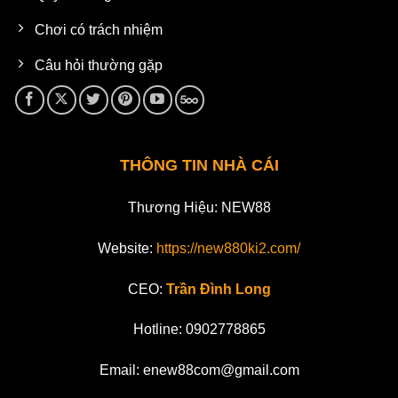
Chơi có trách nhiệm
Câu hỏi thường gặp
THÔNG TIN NHÀ CÁI
Thương Hiệu: NEW88
Website:
https://new880ki2.com/
CEO:
Trần Đình Long
Hotline: 0902778865
Email:
enew88com@gmail.com