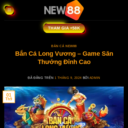
Chuyển
đến
nội
dung
THAM GIA +58K
BẮN CÁ NEW88
Bắn Cá Long Vương – Game Săn
Thưởng Đỉnh Cao
ĐÃ ĐĂNG TRÊN
1 THÁNG 9, 2024
BỞI
ADMIN
01
Th9