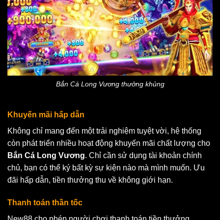
Bắn Cá Long Vương thưởng khủng
Khuyến mãi hấp dẫn
Không chỉ mang đến một trải nghiệm tuyệt vời, hệ thống
còn phát triển nhiều hoạt động khuyến mãi chất lượng cho
Bắn Cá Long Vương
. Chỉ cần sử dụng tài khoản chính
chủ, bạn có thể ký bất kỳ sự kiện nào mà mình muốn. Ưu
đãi hấp dẫn, tiền thưởng thu về không giới hạn.
Thanh toán thần tốc
New88 cho phép người chơi thanh toán tiền thưởng