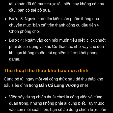
tài khoản đã đủ mức cược tối thiểu hay không có nhu
cầu, bạn có thể bỏ qua.
Bước 3: Người chơi tìm kiếm sản phẩm thông qua
chuyên mục “bắn cá” trên thanh công cụ đầu tiên >
Chọn phòng chơi.
Bước 4: Ngắm vào con mồi muốn tiêu diệt, click chuột
phải để sử dụng vũ khí. Cứ thao tác như vậy cho đến
khi bạn không muốn trải nghiệm thì rời khỏi phòng
game.
Thủ thuật thu thập kho báu cực đỉnh
Cùng bỏ túi ngay một vài công thức sau để thu thập kho
báu siêu đỉnh trong
Bắn Cá Long Vương
nhé!
Việc xây dựng chiến thuật chơi là công việc vô cùng
quan trọng, nhưng không phải ai cũng biết. Tuỳ thuộc
vào con mồi xuất hiện, bạn sẽ áp dụng chiến lược bắn