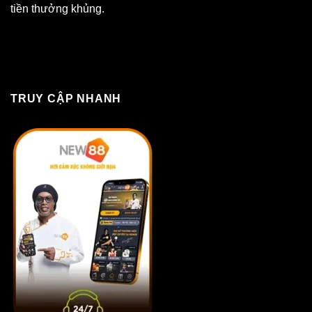
tiền thưởng khủng.
TRUY CẬP NHANH