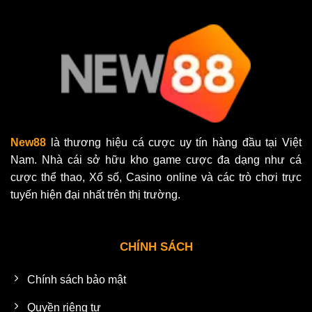
Trình
Thế
Của
Giới
Vòng
Slot
Quay
Trực
May
Tuyến
Mắn
Và
Chiến
Thuật
New88
là thương hiệu cá cược uy tín hàng đầu tại Việt
Nam. Nhà cái sở hữu kho game cược đa dạng như cá
cược thể thao, Xổ số, Casino online và các trò chơi trực
tuyến hiện đại nhất trên thị trường.
CHÍNH SÁCH
Chính sách bảo mật
Quyền riêng tư