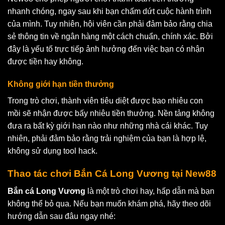
nhanh chóng, ngay sau khi bạn chấm dứt cuộc hành trình
của mình. Tuy nhiên, hội viên cần phải đảm bảo rằng chia
sẻ thông tin về ngân hàng một cách chuẩn, chính xác. Bởi
đây là yếu tố trực tiếp ảnh hưởng đến việc bạn có nhận
được tiền hay không.
Không giới hạn tiền thưởng
Trong trò chơi, thành viên tiêu diệt được bao nhiêu con
mồi sẽ nhận được bấy nhiêu tiền thưởng. Nền tảng không
đưa ra bất kỳ giới hạn nào như những nhà cái khác. Tuy
nhiên, phải đảm bảo rằng trải nghiệm của bạn là hợp lệ,
không sử dụng tool hack.
Thao tác chơi Bắn Cá Long Vương tại New88
Bắn cá Long Vương
là một trò chơi hay, hấp dẫn mà bạn
không thể bỏ qua. Nếu bạn muốn khám phá, hãy theo dõi
hướng dẫn sau đâu ngay nhé: