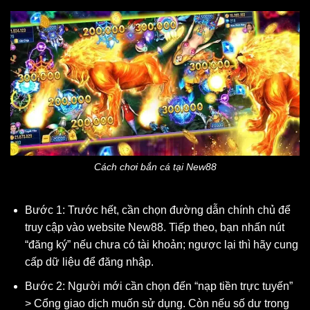
Cách chơi bắn cá tại New88
Bước 1: Trước hết, cần chọn đường dẫn chính chủ để
truy cập vào website New88. Tiếp theo, bạn nhấn nút
“đăng ký” nếu chưa có tài khoản; ngược lại thì hãy cung
cấp dữ liệu để đăng nhập.
Bước 2: Người mới cần chọn đến “nạp tiền trực tuyến”
> Cổng giao dịch muốn sử dụng. Còn nếu số dư trong