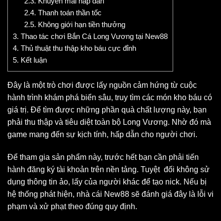
2.3.
Khuyến mãi hấp dẫn
2.4.
Thanh toán thần tốc
2.5.
Không giới hạn tiền thưởng
3.
Thao tác chơi Bắn Cá Long Vương tại New88
4.
Thủ thuật thu thập kho báu cực đỉnh
5.
Kết luận
Đây là một trò chơi được lấy nguồn cảm hứng từ cuộc
hành trình khám phá biển sâu, truy tìm các món kho báu có
giá trị. Để tìm được những phần quà chất lượng này, bạn
phải thu thập và tiêu diệt toàn bộ Long Vương. Nhờ đó mà
game mang đến sự kịch tính, hấp dẫn cho người chơi.
Để tham gia sản phẩm này, trước hết bạn cần phải tiến
hành đăng ký tài khoản trên nền tảng. Tuyệt đối không sử
dụng thông tin ảo, lấy của người khác để tạo nick. Nếu bị
hệ thống phát hiện, nhà cái New88 sẽ đánh giá đây là lỗi vi
phạm và xử phạt theo đúng quy định.