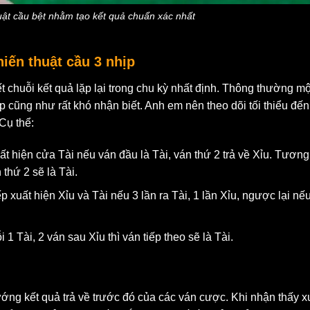
uật cầu bệt nhằm tạo kết quả chuẩn xác nhất
hiến thuật cầu 3 nhịp
chuỗi kết quả lặp lại trong chu kỳ nhất định. Thông thường mộ
ếp cũng như rất khó nhận biết. Anh em nên theo dõi tối thiểu đến
Cụ thể:
t hiện cửa Tài nếu ván đầu là Tài, ván thứ 2 trả về Xỉu. Tương
 thứ 2 sẽ là Tài.
p xuất hiện Xỉu và Tài nếu 3 lần ra Tài, 1 lần Xỉu, ngược lại nế
1 Tài, 2 ván sau Xỉu thì ván tiếp theo sẽ là Tài.
ướng kết quả trả về trước đó của các ván cược. Khi nhận thấy x