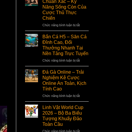
Chuẩn Xác – Kỹ
Tranh
Năng Sống Còn Của
Chức
Cược Thủ Thực
Vô
Chiến
Địch
Thế
ở
Chức năng bình luận bị tắt
Giới
Bắt
PUBG
Cầu
Bắn Cá H5 – Săn Cá
Mobile
Baccarat
Đỉnh Cao, Đổi
Chuẩn
Thưởng Nhanh Tại
Xác
Nền Tảng Trực Tuyến
–
Kỹ
ở
Chức năng bình luận bị tắt
Năng
Bắn
Sống
Cá
Đá Gà Online – Trải
Còn
H5
Nghiệm Kê Cược
Của
–
Online An Toàn, Kịch
Cược
Săn
Tính Cao
Thủ
Cá
Thực
Đỉnh
ở
Chức năng bình luận bị tắt
Chiến
Cao,
Đá
Đổi
Gà
Linh Vật World Cup
Thưởng
Online
2026 – Bộ Ba Biểu
Nhanh
–
Tượng Khuấy Đảo
Tại
Trải
Toàn Cầu
Nền
Nghiệm
Tảng
Kê
ở
Chức năng bình luận bị tắt