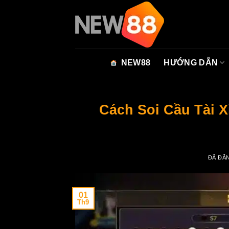
Chuyển
đến
nội
dung
NEW88
HƯỚNG DẪN
Cách Soi Cầu Tài X
ĐÃ ĐĂ
01
Th9