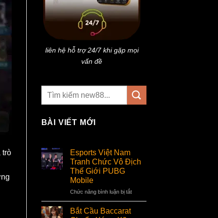
liên hệ hỗ trợ 24/7 khi gặp mọi
vấn đề
BÀI VIẾT MỚI
Esports Việt Nam
 trò
Tranh Chức Vô Địch
Thế Giới PUBG
ơng
Mobile
ở
Chức năng bình luận bị tắt
Esports
Việt
Bắt Cầu Baccarat
Nam