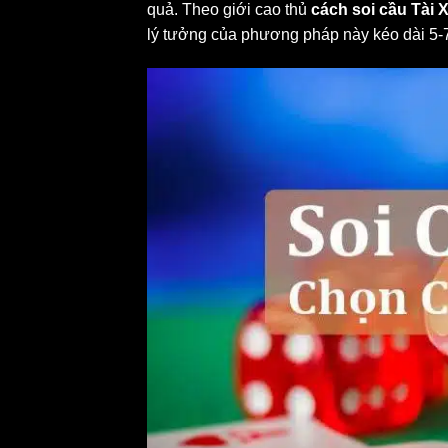
quả. Theo giới cao thủ
cách soi cầu Tài X
lý tưởng của phương pháp này kéo dài 5-7