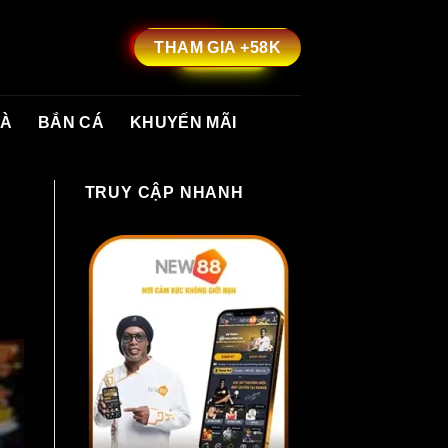
THAM GIA +58K
GÀ
BẮN CÁ
KHUYẾN MÃI
TRUY CẬP NHANH