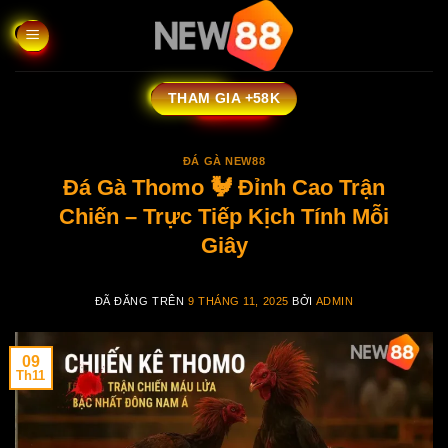
Chuyển
đến
nội
dung
THAM GIA +58K
ĐÁ GÀ NEW88
Đá Gà Thomo 🐓 Đỉnh Cao Trận
Chiến – Trực Tiếp Kịch Tính Mỗi
Giây
ĐÃ ĐĂNG TRÊN
9 THÁNG 11, 2025
BỞI
ADMIN
09
Th11