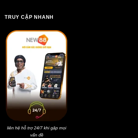
TRUY CẬP NHANH
liên hệ hỗ trợ 24/7 khi gặp mọi
vấn đề