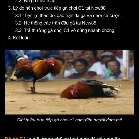
2.3.
Đá gà cựa tháp
3.
Lý do nên chơi trực tiếp gà chọi C1 tại New88
3.1.
Tiện lợi theo dõi các trận đá gà và chơi cá cược
3.2.
Hệ thống các trận đấu gà tại New88
3.3.
Trả thưởng gà chọi C1 vô cùng nhanh chóng
4.
Kết luận
Giới thiệu trực tiếp gà chọi c1.com đến người đam mê