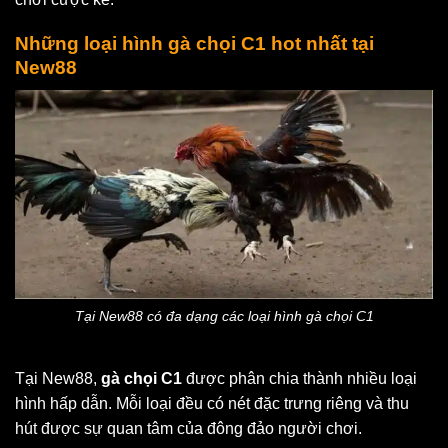
Những loại hình gà chọi C1 hot nhất tại
New88
Tại New88 có đa dạng các loại hình gà chọi C1
Tại New88,
gà chọi C1
được phân chia thành nhiều loại
hình hấp dẫn. Mỗi loại đều có nét đặc trưng riêng và thu
hút được sự quan tâm của đông đảo người chơi.