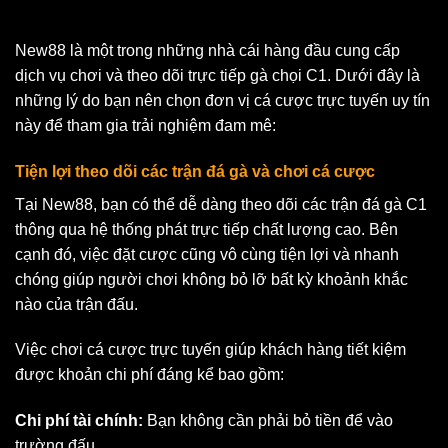
New88 là một trong những nhà cái hàng đầu cung cấp
dịch vụ chơi và theo dõi trực tiếp gà chọi C1. Dưới đây là
những lý do bạn nên chọn đơn vị cá cược trực tuyến uy tín
này để tham gia trải nghiệm đam mê:
Tiện lợi theo dõi các trận đá gà và chơi cá cược
Tại New88, bạn có thể dễ dàng theo dõi các trận đá gà C1
thông qua hệ thống phát trực tiếp chất lượng cao. Bên
cạnh đó, việc đặt cược cũng vô cùng tiện lợi và nhanh
chóng giúp người chơi không bỏ lỡ bất kỳ khoảnh khắc
nào của trận đấu.
Việc chơi cá cược trực tuyến giúp khách hàng tiết kiệm
được khoản chi phí đáng kể bao gồm:
Chi phí tài chính:
Bạn không cần phải bỏ tiền để vào
trường đấu.