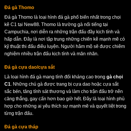
Đá gà Thomo
Đá gà Thomo là loại hình đá gà phổ biến nhất trong chọi
kê C1 tại New88. Thomo là trường gà nổi tiếng tại
Campuchia, nơi diễn ra những trận đấu đầy kịch tính và
hấp dẫn. Đây là nơi tập trung những chiến kê mạnh mẽ có
kỹ thuật thi đấu điêu luyện. Người hâm mộ sẽ được chiêm
nghiệm nhiều trận đấu kịch tính và mãn nhãn.
Đá gà cựa dao/cựa sắt
Là loại hình đá gà mang tính đối kháng cao trong
gà chọi
C1
. Những chú gà được trang bị cựa dao hoặc cựa sắt
sắc bén, tăng tính sát thương và làm cho trận đấu trở nên
căng thẳng, gay cấn hơn bao giờ hết. Đây là loại hình phù
hợp cho những ai yêu thích sự mạnh mẽ và quyết liệt trong
từng trận đấu.
Đá gà cựa tháp