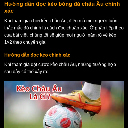
Hướng dẫn đọc kèo bóng đá châu Âu chính
xác
Khi tham gia chơi kèo châu Âu, điều mà mọi người luôn
thắc mắc đó chính là cách đọc chuẩn xác. Ở phần tiếp theo
của bài viết, chúng tôi sẽ giúp mọi người nắm rõ về kèo
1×2 theo chuyên gia.
Hướng dẫn đọc kèo chính xác
Khi tham gia đặt cược kèo châu Âu, những trường hợp
sau đây có thể xảy ra: