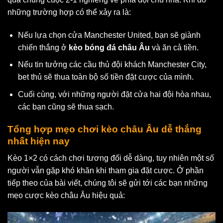
những trường hợp có thể xảy ra là:
Nếu lựa chọn cửa Manchester United, bạn sẽ giành
chiến thắng ở
kèo bóng đá châu Âu
và ăn cả tiền.
Nếu tin tưởng các cầu thủ đội khách Manchester City,
bet thủ sẽ thua toàn bộ số tiền đặt cược của mình.
Cuối cùng, với những người đặt cửa hai đội hòa nhau,
các bạn cũng sẽ thua sạch.
Tổng hợp mẹo chơi kèo châu Âu dễ thắng
nhất hiện nay
Kèo 1×2 có cách chơi tương đối dễ dàng, tuy nhiên một số
người vẫn gặp khó khăn khi tham gia đặt cược. Ở phần
tiếp theo của bài viết, chúng tôi sẽ gửi tới các bạn những
mẹo cược kèo châu Âu hiệu quả: