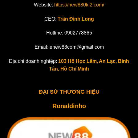
Website:
https://new880ki2.com/
CEO:
Trần Đình Long
Hotline: 0902778865
Email:
enew88com@gmail.com
Địa chỉ doanh nghiệp:
103 Hồ Học Lãm, An Lạc, Bình
Tân, Hồ Chí Minh
ĐẠI SỨ THƯƠNG HIỆU
Ronaldinho