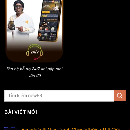
liên hệ hỗ trợ 24/7 khi gặp mọi
vấn đề
BÀI VIẾT MỚI
Esports Việt Nam Tranh Chức Vô Địch Thế Giới