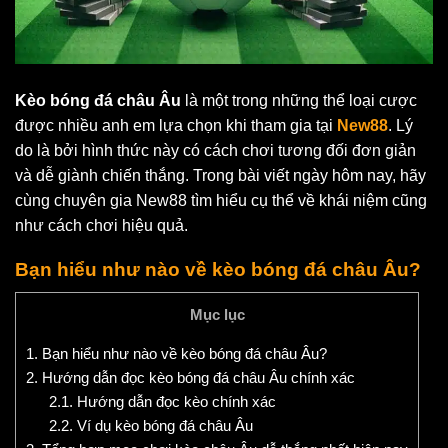
Kèo bóng đá châu Âu
là một trong những thể loại cược
được nhiều anh em lựa chọn khi tham gia tại
New88
. Lý
do là bởi hình thức này có cách chơi tương đối đơn giản
và dễ giành chiến thắng. Trong bài viết ngày hôm nay, hãy
cùng chuyên gia New88 tìm hiểu cụ thể về khái niệm cũng
như cách chơi hiệu quả.
Bạn hiểu như nào về kèo bóng đá châu Âu?
Mục lục
1.
Bạn hiểu như nào về kèo bóng đá châu Âu?
2.
Hướng dẫn đọc kèo bóng đá châu Âu chính xác
2.1.
Hướng dẫn đọc kèo chính xác
2.2.
Ví dụ kèo bóng đá châu Âu