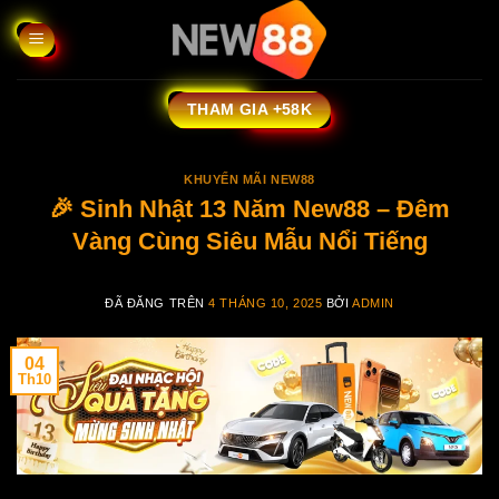
Chuyển
đến
nội
dung
THAM GIA +58K
KHUYẾN MÃI NEW88
🎉 Sinh Nhật 13 Năm New88 – Đêm
Vàng Cùng Siêu Mẫu Nổi Tiếng
ĐÃ ĐĂNG TRÊN
4 THÁNG 10, 2025
BỞI
ADMIN
04
Th10