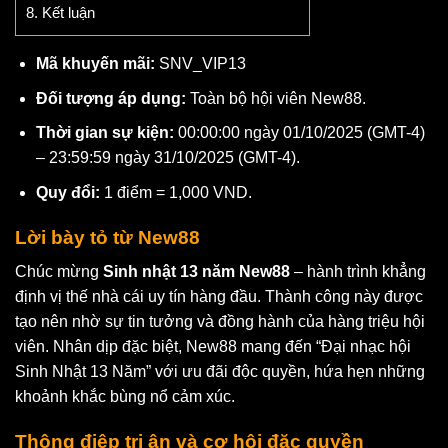
8.
Kết luận
Mã khuyến mãi:
SNV_VIP13
Đối tượng áp dụng:
Toàn bộ hội viên New88.
Thời gian sự kiện:
00:00:00 ngày 01/10/2025 (GMT-4)
– 23:59:59 ngày 31/10/2025 (GMT-4).
Quy đổi:
1 điểm = 1,000 VND.
Lời bày tỏ từ New88
Chúc mừng
Sinh nhật 13 năm New88
– hành trình khẳng
định vị thế nhà cái uy tín hàng đầu. Thành công này được
tạo nên nhờ sự tin tưởng và đồng hành của hàng triệu hội
viên. Nhân dịp đặc biệt, New88 mang đến “Đại nhạc hội
Sinh Nhật 13 Năm” với ưu đãi độc quyền, hứa hẹn những
khoảnh khắc bùng nổ cảm xúc.
Thông điệp tri ân và cơ hội đặc quyền