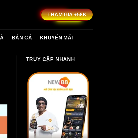
THAM GIA +58K
GÀ
BẮN CÁ
KHUYẾN MÃI
TRUY CẬP NHANH