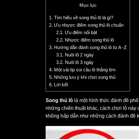
Mục lục
1.
Tìm hiểu về song thủ lô là gì?
2.
Ưu nhược điểm song thủ lô chuẩn
2.1.
Ưu điểm nổi bật
2.2.
Nhược điểm song thủ lô
3.
Hướng dẫn đánh song thủ lô từ A -Z
3.1.
Nuôi lô 2 ngày
3.2.
Nuôi lô 3 ngày
4.
Một vài tip soi cầu lô thắng lớn
5.
Những lưu ý khi chơi song thủ
6.
Lời kết
Song thủ lô
là một hình thức đánh đề phổ
những chiến thuật khác, cách chơi lô này có
không hấp dẫn như những cách đánh đề khá