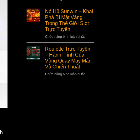
Trực
Cược
Linh
Tuyến
Online
Vật
Nổ Hũ Sunwin – Khai
An
World
Phá Bí Mật Vàng
Toàn,
Cup
Trong Thế Giới Slot
Kịch
2026
Trực Tuyến
Tính
–
Cao
Bộ
ở
Chức năng bình luận bị tắt
Ba
Nổ
Biểu
Hũ
Roulette Trực Tuyến
Tượng
Sunwin
– Hành Trình Của
Khuấy
–
Vòng Quay May Mắn
Đảo
Khai
Và Chiến Thuật
Toàn
Phá
Cầu
Bí
ở
Chức năng bình luận bị tắt
Mật
Roulette
Vàng
Trực
Trong
Tuyến
Thế
–
Giới
Hành
Slot
Trình
Trực
Của
Tuyến
Vòng
Quay
May
nh
Mắn
Và