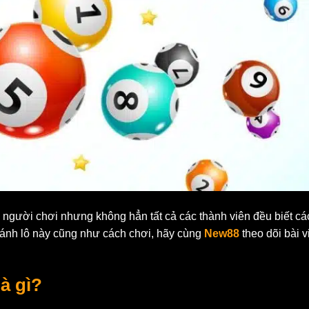
 người chơi nhưng không hẳn tất cả các thành viên đều biết cá
 đánh lô này cũng như cách chơi, hãy cùng
New88
theo dõi bài v
là gì?