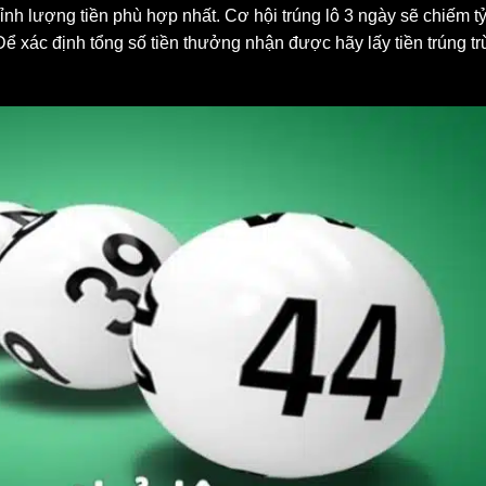
nh lượng tiền phù hợp nhất. Cơ hội trúng lô 3 ngày sẽ chiếm t
 xác định tổng số tiền thưởng nhận được hãy lấy tiền trúng tr