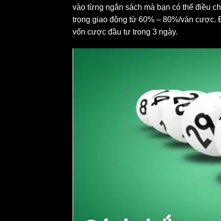
vào từng ngân sách mà bạn có thể điều chỉ
trọng giao động từ 60% – 80%/ván cược. Để
vốn cược đầu tư trong 3 ngày.