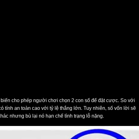
 biến cho phép người chơi chọn 2 con số để đặt cược. So với
 tính an toàn cao với tỷ lệ thắng lớn. Tuy nhiên, số vốn lời sẽ
c nhưng bù lại nó hạn chế tình trạng lỗ nặng.