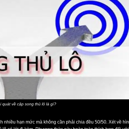
i quát về cặp song thủ lô là gì?
h nhiều hạn mức mà không cần phải chia đều 50/50. Xét về hì