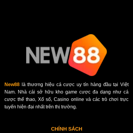
Phá
Khuấy
Trực
Bí
Đảo
Tuyến
Mật
Toàn
–
Vàng
Cầu
Hành
Trong
Trình
Thế
Của
Giới
Vòng
Slot
Quay
Trực
May
Tuyến
Mắn
Và
Chiến
Thuật
New88
là thương hiệu cá cược uy tín hàng đầu tại Việt
Nam. Nhà cái sở hữu kho game cược đa dạng như cá
cược thể thao, Xổ số, Casino online và các trò chơi trực
tuyến hiện đại nhất trên thị trường.
CHÍNH SÁCH