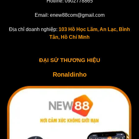
Hotline: 0902778865
Email:
enew88com@gmail.com
Địa chỉ doanh nghiệp:
103 Hồ Học Lãm, An Lạc, Bình
Tân, Hồ Chí Minh
ĐẠI SỨ THƯƠNG HIỆU
Ronaldinho