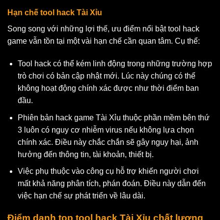
Hạn chế tool hack Tài Xỉu
Song song với những lợi thế, ưu điểm nổi bật tool hack
game vẫn tồn tại một vài hạn chế cần quan tâm. Cụ thể:
Tool hack có thể kém linh động trong những trường hợp
trò chơi có bản cập nhật mới. Lúc này chúng có thể
không hoạt động chính xác được như thời điểm ban
đầu.
Phiên bản hack game Tài Xỉu thuộc phần mềm bên thứ
3 luôn có nguy cơ nhiễm virus nếu không lựa chọn
chính xác. Điều này chắc chắn sẽ gây nguy hại, ảnh
hưởng đến thông tin, tài khoản, thiết bị.
Việc phụ thuộc vào công cụ hỗ trợ khiến người chơi
mất khả năng phân tích, phán đoán. Điều này dẫn đến
việc hạn chế sự phát triển về lâu dài.
Điểm danh top tool hack Tài Xỉu chất lượng